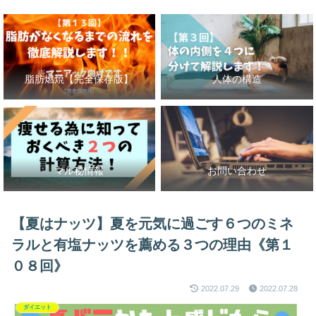
脂肪燃焼【完全保存版】
人体の構造
マル秘情報
お問い合わせ
【夏はナッツ】夏を元気に過ごす６つのミネ
ラルと有塩ナッツを薦める３つの理由《第１
０８回》
2022.07.29
2022.07.28
ダイエット