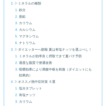
▷ミネラルの種類
鉄分
亜鉛
カリウム
カルシウム
マグネシウム
ナトリウム
▷ダイエッターへ朗報 夏は有塩ナッツを選ぶべし！
ミネラルが効率良く摂取できて夏バテ予防
適度な脂質で便通改善
咀嚼効果により満腹中枢を刺激（ダイエットにも
効果的）
▷オススメ熱中症対策 ５選
塩分タブレット
有塩ナッツ
カリウム