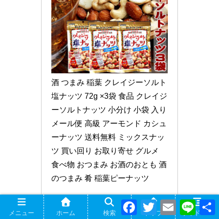
酒 つまみ 稲葉 クレイジーソルト 
塩ナッツ 72g ×3袋 食品 クレイジ
ーソルトナッツ 小分け 小袋 入り 
メール便 高級 アーモンド カシュ
ーナッツ 送料無料 ミックスナッ
ツ 買い回り お取り寄せ グルメ 
食べ物 おつまみ お酒のおとも 酒
のつまみ 肴 稲葉ピーナッツ
F
T
E
L
楽天市場で見る
a
w
m
i
メニュー
ホーム
検索
トップ
サイドバー
c
i
a
n