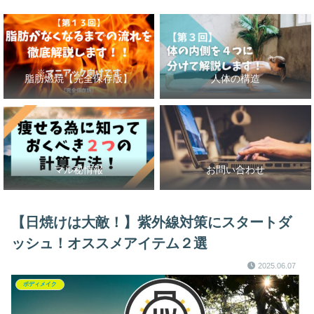
脂肪燃焼【完全保存版】
人体の構造
マル秘情報
お問い合わせ
【日焼けは大敵！】紫外線対策にスタートダ
ッシュ！オススメアイテム２選
2025.06.07
ボディメイク