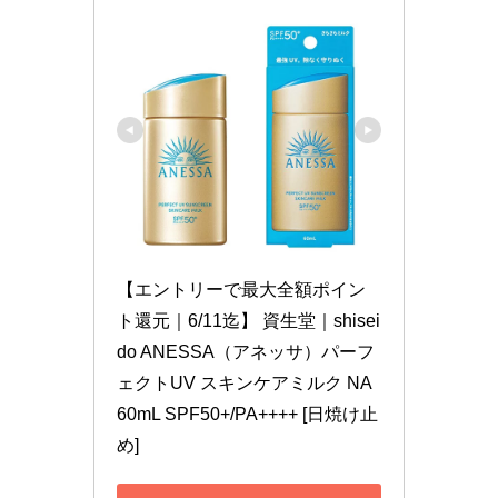
【エントリーで最大全額ポイン
ト還元｜6/11迄】 資生堂｜shisei
do ANESSA（アネッサ）パーフ
ェクトUV スキンケアミルク NA 
60mL SPF50+/PA++++ [日焼け止
め]