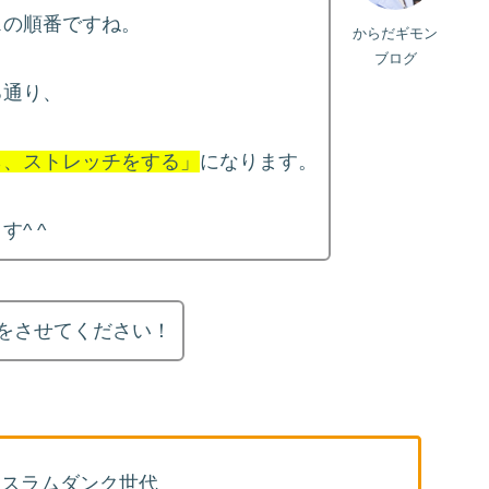
スの順番ですね。
からだギモン
ブログ
る通り、
ら、ストレッチをする」
になります。
^ ^
をさせてください！
、スラムダンク世代