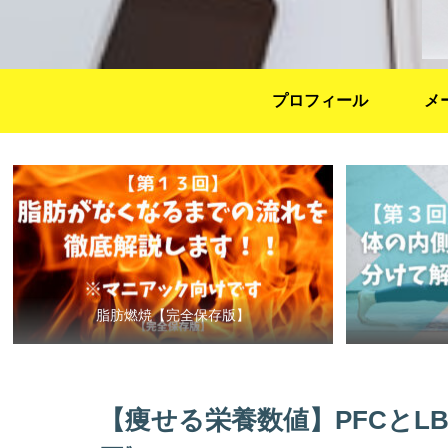
プロフィール
メ
脂肪燃焼【完全保存版】
【痩せる栄養数値】PFCとL