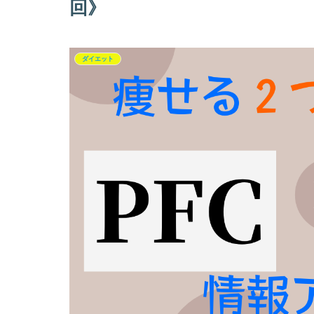
回》
ダイエット