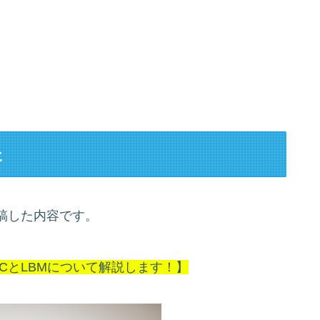
た
稿した内容です。
CとLBMについて解説します！】