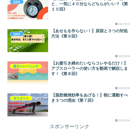
Q&A
と、一気に４０分ならどちらがいい？《第
１０回》
2021.06.10
【あせもを作らない！】原因と３つの対処
Q&A
方法《第９回》
2021.06.09
【お腹引き締めたいならコレやるだけ！】
筋力トレーニング
アブスローラーの使い方を動画で解説しま
す！《第８回》
2021.06.06
【脂肪燃焼効率をあげる！】朝に運動すべ
ダイエット
き３つの理由《第７回》
2021.06.04
スポンサーリンク