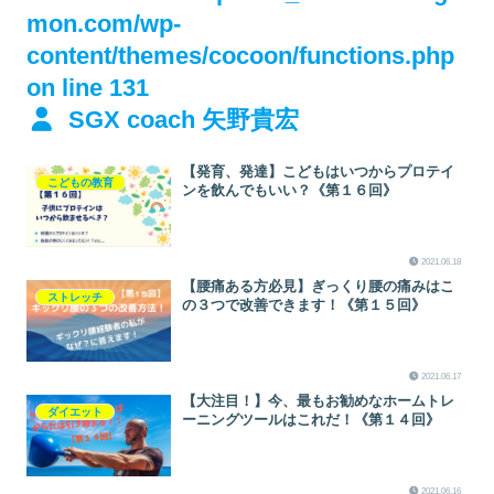
mon.com/wp-
content/themes/cocoon/functions.php
on line
131
SGX coach 矢野貴宏
【発育、発達】こどもはいつからプロテイ
こどもの教育
ンを飲んでもいい？《第１６回》
2021.06.18
【腰痛ある方必見】ぎっくり腰の痛みはこ
ストレッチ
の３つで改善できます！《第１５回》
2021.06.17
【大注目！】今、最もお勧めなホームトレ
ダイエット
ーニングツールはこれだ！《第１４回》
2021.06.16