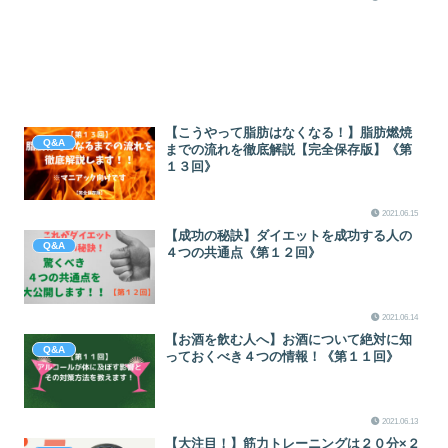
【こうやって脂肪はなくなる！】脂肪燃焼
Q&A
までの流れを徹底解説【完全保存版】《第
１３回》
2021.06.15
【成功の秘訣】ダイエットを成功する人の
Q&A
４つの共通点《第１２回》
2021.06.14
【お酒を飲む人へ】お酒について絶対に知
Q&A
っておくべき４つの情報！《第１１回》
2021.06.13
【大注目！】筋力トレーニングは２０分×２