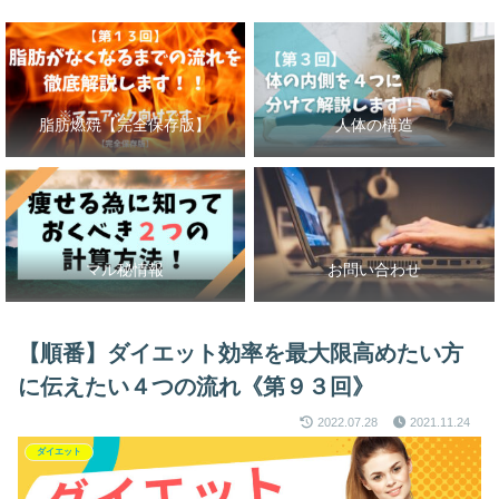
脂肪燃焼【完全保存版】
人体の構造
マル秘情報
お問い合わせ
【順番】ダイエット効率を最大限高めたい方
に伝えたい４つの流れ《第９３回》
2022.07.28
2021.11.24
ダイエット