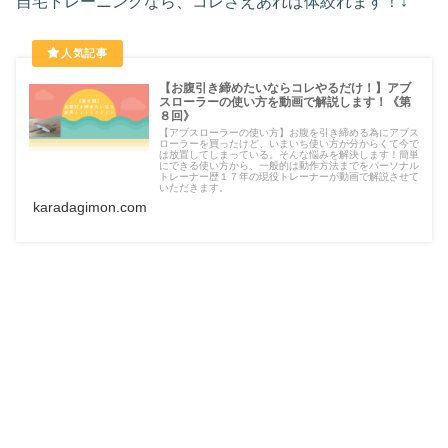
自宅トレーニングなら、コレさえあれば体絞れます！↓
【お腹引き締めたいならコレやるだけ！】アブ
スローラーの使い方を動画で解説します！《第
８回》
【アブスローラーの使い方】お腹を引き締める為にアブス
ローラーを買ったけど、いまいち使い方が分からくて今で
は放置してしまっている。そんな悩みを解決します！簡単
にできる使い方から、一般的は動作方法までをパーソナル
トレーナー歴１７年の現役トレーナーが動画で解説させて
いただきます。
karadagimon.com