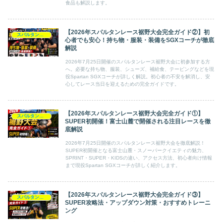
食品も解説します。
【2026年スパルタンレース裾野大会完全ガイド②】初
スパルタンレース
心者でも安心！持ち物・服装・装備をSGXコーチが徹底
解説
2026年7月25日開催のスパルタンレース裾野大会に初参加する方
へ。必要な持ち物、服装、シューズ、補給食、テーピングなどを現
役Spartan SGXコーチが詳しく解説。初心者の不安を解消し、安
心してレース当日を迎えるための完全ガイドです。
【2026年スパルタンレース裾野大会完全ガイド①】
スパルタンレース
SUPER初開催！富士山麓で開催される注目レースを徹
底解説
2026年7月25日開催のスパルタンレース裾野大会を徹底解説！
SUPER初開催となる富士山麓・スノーパークイエティの魅力、
SPRINT・SUPER・KIDSの違い、アクセス方法、初心者向け情報
まで現役Spartan SGXコーチが詳しく紹介します。
【2026年スパルタンレース裾野大会完全ガイド③】
スパルタンレース
SUPER攻略法・アップダウン対策・おすすめトレーニ
ング