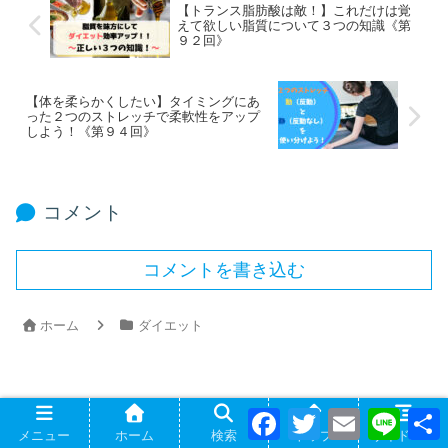
【トランス脂肪酸は敵！】これだけは覚
えて欲しい脂質について３つの知識《第
９２回》
【体を柔らかくしたい】タイミングにあ
った２つのストレッチで柔軟性をアップ
しよう！《第９４回》
コメント
コメントを書き込む
ホーム
ダイエット
F
T
E
L
PAGE TOP
a
w
m
i
メニュー
ホーム
検索
トップ
サイドバー
c
i
a
n