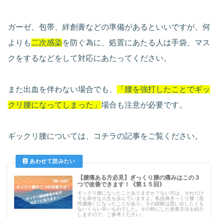
ガーゼ、包帯、絆創膏などの準備があるといいですが、何
よりも
二次感染
を防ぐ為に、処置にあたる人は手袋、マス
クをするなどをして対応にあたってください。
また出血を伴わない場合でも、
「腰を強打
した
ことでギッ
クリ腰になってしまった」
場合も注意が必要です。
ギックリ腰については、コチラの記事をご覧ください。
【腰痛ある方必見】ぎっくり腰の痛みはこの３
つで改善できます！《第１５回》
ギックリ腰になったことありますか？ない方は、それだけ
でも幸せな人生を歩んでいますよ。私自身ぎっくり腰（急
性腰痛）になったことがあり、その経験は思い出したくも
ないくらい辛いものでした。その時にした改善方法を紹介
しますので、ご参考ください。