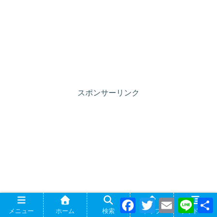
スポンサーリンク
F
T
E
L
a
w
m
i
メニュー
ホーム
検索
トップ
サイドバー
c
i
a
n