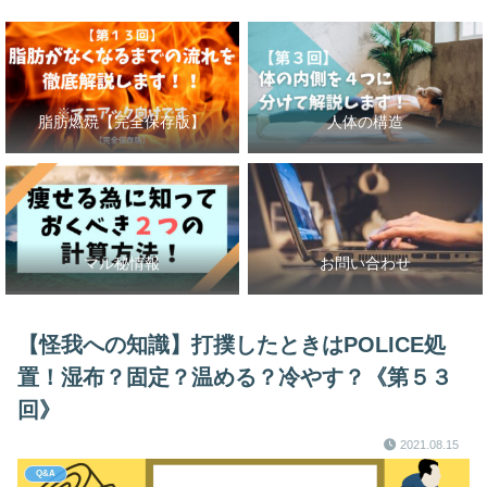
脂肪燃焼【完全保存版】
人体の構造
マル秘情報
お問い合わせ
【怪我への知識】打撲したときはPOLICE処
置！湿布？固定？温める？冷やす？《第５３
回》
2021.08.15
Q&A