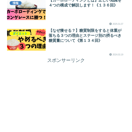
【カーボローディングとは】正しい知識を
情報
４つの構成で解説します！《１３６回》
2025.01.07
【なぜ痩せる？】糖質制限をすると体重が
ダイエット
落ちる３つの理由とステージ別の摂るべき
糖質量について《第１３４回》
2024.03.19
スポンサーリンク