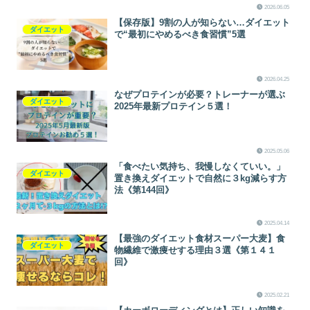
2026.06.05
【保存版】9割の人が知らない…ダイエット
ダイエット
で“最初にやめるべき食習慣”5選
2026.04.25
なぜプロテインが必要？トレーナーが選ぶ
ダイエット
2025年最新プロテイン５選！
2025.05.06
「食べたい気持ち、我慢しなくていい。」
ダイエット
置き換えダイエットで自然に３kg減らす方
法《第144回》
2025.04.14
【最強のダイエット食材スーパー大麦】食
ダイエット
物繊維で激痩せする理由３選《第１４１
回》
2025.02.21