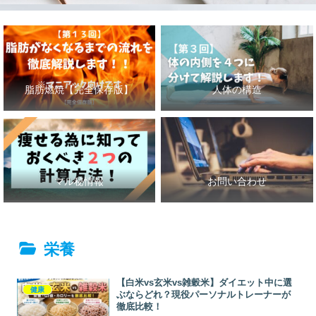
脂肪燃焼【完全保存版】
人体の構造
マル秘情報
お問い合わせ
栄養
【白米vs玄米vs雑穀米】ダイエット中に選
健康
ぶならどれ？現役パーソナルトレーナーが
徹底比較！