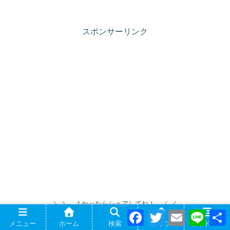
スポンサーリンク
＼ よかったらシェアしてね！ ／
F
T
E
L
a
w
m
i
メニュー
ホーム
検索
トップ
サイドバー
c
i
a
n