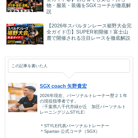
物・服装・装備をSGXコーチが徹底解
説
【2026年スパルタンレース裾野大会完
全ガイド①】SUPER初開催！富士山
麓で開催される注目レースを徹底解説
この記事を書いた人
SGX coach 矢野貴宏
2026年現在、パーソナルトレーナー歴２１年
の現役指導者です。
〈千葉県八千代市緑が丘 加圧パーソナルト
レーニングジムSTYLE〉
＊STYLE代表パーソナルトレーナー
＊Spartan 公式コーチ（SGX）