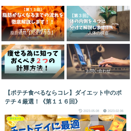
脂肪燃焼【完全保存版】
人体の構造
マル秘情報
お問い合わせ
【ポテチ食べるならコレ】ダイエット中のポ
テチ４厳選！《第１１６回》
2023.05.08
2023.02.06
ダイエット