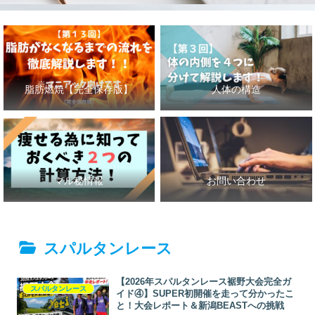
脂肪燃焼【完全保存版】
人体の構造
マル秘情報
お問い合わせ
スパルタンレース
【2026年スパルタンレース裾野大会完全ガ
スパルタンレース
イド④】SUPER初開催を走って分かったこ
と！大会レポート＆新潟BEASTへの挑戦