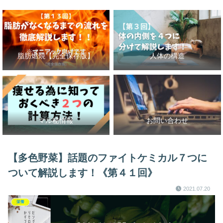
脂肪燃焼【完全保存版】
人体の構造
マル秘情報
お問い合わせ
【多色野菜】話題のファイトケミカル７つに
ついて解説します！《第４１回》
2021.07.20
栄養