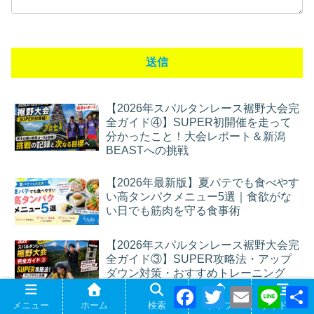
【2026年スパルタンレース裾野大会完
全ガイド④】SUPER初開催を走って
分かったこと！大会レポート＆新潟
BEASTへの挑戦
【2026年最新版】夏バテでも食べやす
い高タンパクメニュー5選｜食欲がな
い日でも筋肉を守る食事術
【2026年スパルタンレース裾野大会完
全ガイド③】SUPER攻略法・アップ
ダウン対策・おすすめトレーニング
F
T
E
L
a
w
m
i
メニュー
ホーム
検索
トップ
サイドバー
【2026年スパルタンレース裾野大会完
c
i
a
n