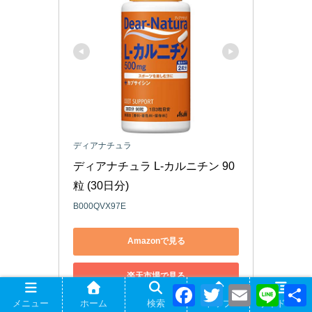
ディアナチュラ
ディアナチュラ L-カルニチン 90
粒 (30日分)
B000QVX97E
Amazonで見る
楽天市場で見る
F
T
E
L
a
w
m
i
メニュー
ホーム
検索
トップ
サイドバー
c
i
a
n
Yahoo!ショッピングで見る