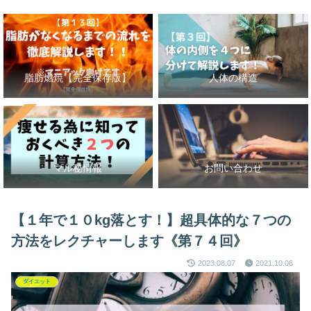
脂肪燃焼【完全保存版】
人体の構造
マル秘情報
お問い合わせ
【１年で１０kg落とす！】超具体的な７つの
方法をレクチャーします《第７４回》
2023.08.07
2021.10.06
ダイエット