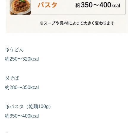
🥇うどん
約250〜320kcal
🥈そば
約280〜350kcal
🥉パスタ（乾麺100g）
約350〜400kcal