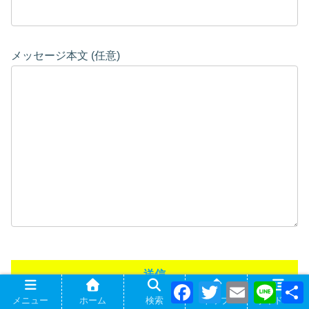
メッセージ本文 (任意)
F
T
E
L
a
w
m
i
メニュー
ホーム
検索
トップ
サイドバー
c
i
a
n