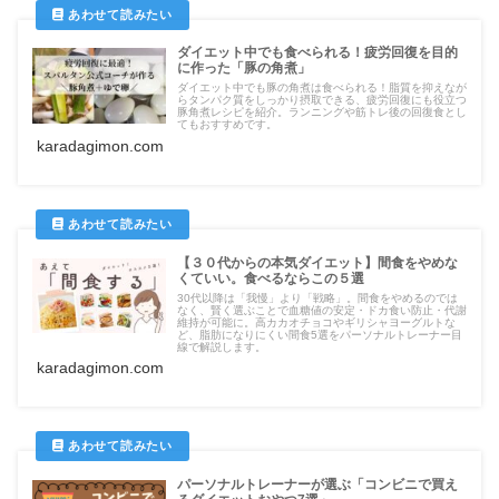
ダイエット中でも食べられる！疲労回復を目的
に作った「豚の角煮」
ダイエット中でも豚の角煮は食べられる！脂質を抑えなが
らタンパク質をしっかり摂取できる、疲労回復にも役立つ
豚角煮レシピを紹介。ランニングや筋トレ後の回復食とし
てもおすすめです。
karadagimon.com
【３０代からの本気ダイエット】間食をやめな
くていい。食べるならこの５選
30代以降は「我慢」より「戦略」。間食をやめるのでは
なく、賢く選ぶことで血糖値の安定・ドカ食い防止・代謝
維持が可能に。高カカオチョコやギリシャヨーグルトな
ど、脂肪になりにくい間食5選をパーソナルトレーナー目
線で解説します。
karadagimon.com
パーソナルトレーナーが選ぶ「コンビニで買え