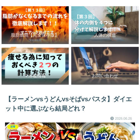
脂肪燃焼【完全保存版】
人体の構造
マル秘情報
お問い合わせ
【ラーメンvsうどんvsそばvsパスタ】ダイエ
ット中に選ぶなら結局どれ？
2026.06.26
栄養