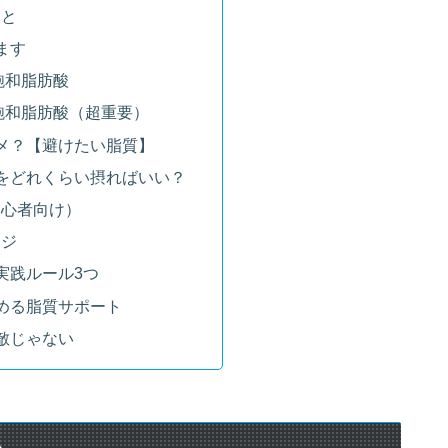
うと
ます
飽和脂肪酸
飽和脂肪酸（超重要）
メ？【避けたい脂質】
をどれくらい摂ればいい？
初心者向け）
ージ
実践ルール3つ
める脂質サポート
敵じゃない