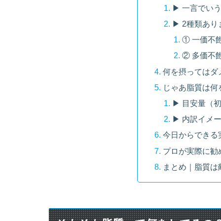
▶ 一言でい
▶ 2種類あり
① 一価不
② 多価不
何を摂ってはダ
じゃあ脂質は何
▶ 目安量（
▶ 内訳イメ
今日からできる
プロが実際に勧
まとめ｜脂質は