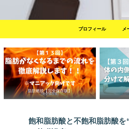
プロフィール
メ
脂肪燃焼【完全保存版】
飽和脂肪酸と不飽和脂肪酸を