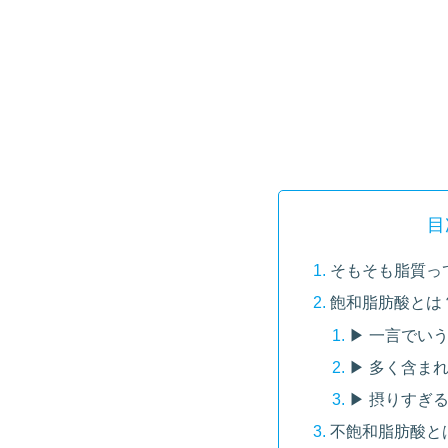
目
そもそも脂質っ
飽和脂肪酸とは
▶ 一言でい
▶ 多く含ま
▶ 摂りすぎ
不飽和脂肪酸と