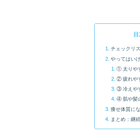
目
チェックリ
やってはいけ
① 太りや
② 疲れや
③ 冷えや
④ 肌や
痩せ体質に
まとめ：継